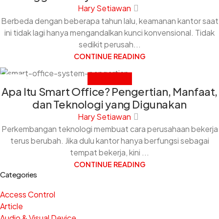
Hary Setiawan
Berbeda dengan beberapa tahun lalu, keamanan kantor saat
ini tidak lagi hanya mengandalkan kunci konvensional. Tidak
sedikit perusah...
CONTINUE READING
AUTOMATION
26
Apa Itu Smart Office? Pengertian, Manfaat,
MAY
dan Teknologi yang Digunakan
Hary Setiawan
Perkembangan teknologi membuat cara perusahaan bekerja
terus berubah. Jika dulu kantor hanya berfungsi sebagai
tempat bekerja, kini ...
CONTINUE READING
Categories
Access Control
Article
Audio & Visual Device