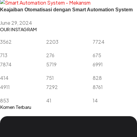
Keajaiban Otomatisasi dengan Smart Automation System
June 29, 2024
OUR INSTAGRAM
3562
2203
7724
713
276
675
7874
5719
6991
414
751
828
4911
7292
8761
853
41
14
Komen Terbaru