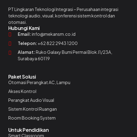
PT Lingkaran Teknologi Integrasi – Perusahaan integrasi
teknologi audio, visual, konferensi sistem kontrol dan
otomasi.
Hubungi Kami
Email:
info@mekansm.co.id
Telepon:
+62 822 2943 1200
Alamat:
Ruko Galaxy Bumi Permai Blok J1/23A,
Surabaya 60119
Paket Solusi
Otomasi Perangkat AC, Lampu
Akses Kontrol
Perangkat Audio Visual
Sistem Kontrol Ruangan
Room Booking System
Untuk Pendidikan
Smart Classroom