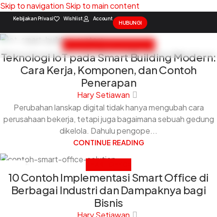
Skip to navigation
Skip to main content
Kebijakan Privasi
Wishlist
Account
HUBUNGI
AUTOMATION
,
SMART OFFICE
06
Teknologi IoT pada Smart Building Modern:
JUL
Solution Package
Contact Us
Cara Kerja, Komponen, dan Contoh
Penerapan
Hary Setiawan
Perubahan lanskap digital tidak hanya mengubah cara
perusahaan bekerja, tetapi juga bagaimana sebuah gedung
dikelola. Dahulu pengope...
CONTINUE READING
SMART OFFICE
06
10 Contoh Implementasi Smart Office di
JUL
Berbagai Industri dan Dampaknya bagi
Bisnis
Hary Setiawan