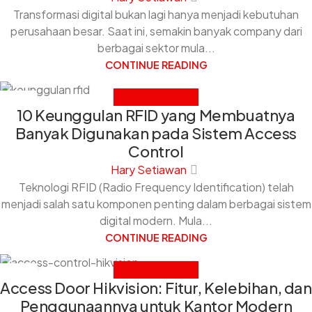
Transformasi digital bukan lagi hanya menjadi kebutuhan
perusahaan besar. Saat ini, semakin banyak company dari
berbagai sektor mula...
CONTINUE READING
ACCESS CONTROL
24
10 Keunggulan RFID yang Membuatnya
JUN
Banyak Digunakan pada Sistem Access
Control
Hary Setiawan
Teknologi RFID (Radio Frequency Identification) telah
menjadi salah satu komponen penting dalam berbagai sistem
digital modern. Mula...
CONTINUE READING
ACCESS CONTROL
16
Access Door Hikvision: Fitur, Kelebihan, dan
JUN
Penggunaannya untuk Kantor Modern