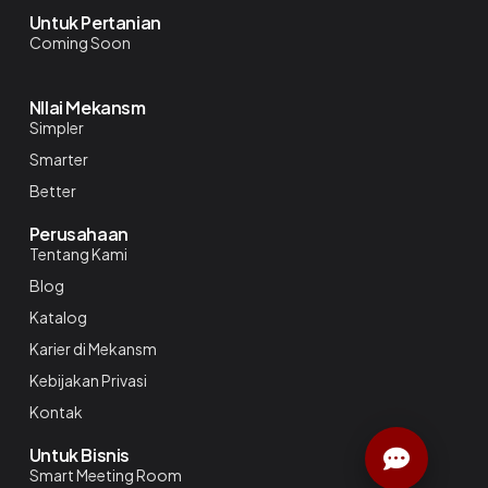
Untuk Pertanian
Coming Soon
NIlai Mekansm
Simpler
Smarter
Better
Perusahaan
Tentang Kami
Blog
Katalog
Karier di Mekansm
Kebijakan Privasi
Kontak
Untuk Bisnis
Smart Meeting Room