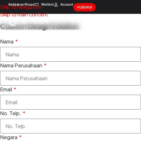
Kebijakan Privasi
Wishlist
Account
Skip to navigation
HUBUNGI
Skip to main content
Custom Design Solution
Nama
Nama Perusahaan
Email
No. Telp.
Negara