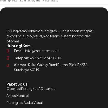
meningkatkan kualitas layanan kesehatan.
PT Lingkaran Teknologi Integrasi – Perusahaan integrasi
teknologi audio, visual, konferensi sistem kontrol dan
otomasi.
Hubungi Kami
Email:
info@mekansm.co.id
Telepon:
+62 822 2943 1200
Alamat:
Ruko Galaxy Bumi Permai Blok J1/23A,
Surabaya 60119
Paket Solusi
Otomasi Perangkat AC, Lampu
Akses Kontrol
Perangkat Audio Visual