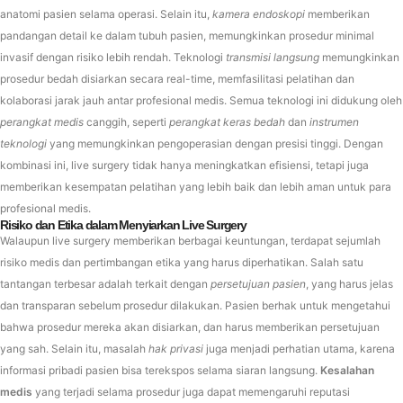
anatomi pasien selama operasi. Selain itu,
kamera endoskopi
memberikan
pandangan detail ke dalam tubuh pasien, memungkinkan prosedur minimal
invasif dengan risiko lebih rendah. Teknologi
transmisi langsung
memungkinkan
prosedur bedah disiarkan secara real-time, memfasilitasi pelatihan dan
kolaborasi jarak jauh antar profesional medis. Semua teknologi ini didukung oleh
perangkat medis
canggih, seperti
perangkat keras bedah
dan
instrumen
teknologi
yang memungkinkan pengoperasian dengan presisi tinggi. Dengan
kombinasi ini, live surgery tidak hanya meningkatkan efisiensi, tetapi juga
memberikan kesempatan pelatihan yang lebih baik dan lebih aman untuk para
profesional medis.
Risiko dan Etika dalam Menyiarkan Live Surgery
Walaupun live surgery memberikan berbagai keuntungan, terdapat sejumlah
risiko medis dan pertimbangan etika yang harus diperhatikan. Salah satu
tantangan terbesar adalah terkait dengan
persetujuan pasien
, yang harus jelas
dan transparan sebelum prosedur dilakukan. Pasien berhak untuk mengetahui
bahwa prosedur mereka akan disiarkan, dan harus memberikan persetujuan
yang sah. Selain itu, masalah
hak privasi
juga menjadi perhatian utama, karena
informasi pribadi pasien bisa terekspos selama siaran langsung.
Kesalahan
medis
yang terjadi selama prosedur juga dapat memengaruhi reputasi