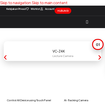
Skip to navigation
Skip to main content
Kebijakan Privasi
Wishlist
Account
HUBUNGI
Solution Package
Contact Us
01
VC-Z4K
Lecture Camera
Control All Device using Touch Panel
AI-Tracking Camera