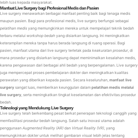
lebih luas kepada masyarakat.
Manfaat Live Surgery bagi Profesional Medis dan Pasien
Live surgery menawarkan berbagai manfaat penting baik bagi tenaga medis
maupun pasien. Bagi para profesional medis, live surgery berfungsi sebagai
pelatihan medis
yang memungkinkan mereka untuk mempelajari teknik bedah
terbaru melalui
workshop bedah
yang disiarkan langsung. Ini meningkatkan
keterampilan mereka tanpa harus berada langsung di ruang operasi. Bagi
pasien, manfaat utama dari live surgery terletak pada
keakuratan prosedur
, di
mana prosedur yang disiarkan langsung dapat meminimalkan kesalahan medis,
karena pengawasan dari berbagai ahli bedah yang berpengalaman. Live surgery
juga mempercepat proses pembelajaran dokter dan meningkatkan kualitas
perawatan yang diberikan kepada pasien. Secara keseluruhan,
manfaat live
surgery
sangat luas, memberikan keunggulan dalam
pelatihan medis melalui
live surgery
, serta meningkatkan tingkat keselamatan dan efektivitas prosedur
bedah.
Teknologi yang Mendukung Live Surgery
Live surgery telah berkembang pesat berkat penerapan teknologi canggih yang
memfasilitasi prosedur bedah langsung. Salah satu inovasi utama adalah
penggunaan
Augmented Reality (AR)
dan
Virtual Reality (VR)
, yang
memungkinkan dokter untuk melihat gambaran visual lebih jelas tentang