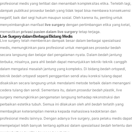
profesional medis yang terlibat dan menambah kompleksitas etika. Terlebih lagi,
dampak publikasi
prosedur bedah yang tidak tepat bisa membawa konsekuensi
negatif, baik dari segi hukum maupun sosial. Oleh karena itu, penting untuk
menyeimbangkan manfaat
live surgery
dengan pertimbangan etika yang ketat,
memastikan
privasi pasien dalam live surgery
tetap terjaga.
Live Surgery dalam Berbagai Bidang Medis
Live surgery telah memberikan dampak besar dalam berbagai spesialisasi
medis, memungkinkan para profesional untuk mengakses prosedur bedah
secara langsung dan belajar dari pengalaman nyata. Dalam
bedah jantung
terbuka
, misalnya, para ahli bedah dapat menunjukkan teknik-teknik canggih
dalam mengatasi masalah jantung yang kompleks. Di bidang
bedah ortopedi
,
teknik bedah ortopedi
seperti penggantian sendi atau koreksi tulang dapat
disaksikan secara langsung untuk mendalami metode terbaik dalam menangani
cedera tulang dan sendi. Sementara itu, dalam
prosedur bedah plastik
, live
surgery memungkinkan pengamatan langsung terhadap rekonstruksi dan
perbaikan estetika tubuh. Semua ini dilakukan oleh
ahli bedah
terlatih yang
membagikan keterampilan mereka kepada mahasiswa kedokteran dan
profesional medis lainnya. Dengan adanya live surgery, para pelaku medis dapat
mempelajari lebih banyak tentang aplikasi dalam
spesialisasi bedah
tertentu dan