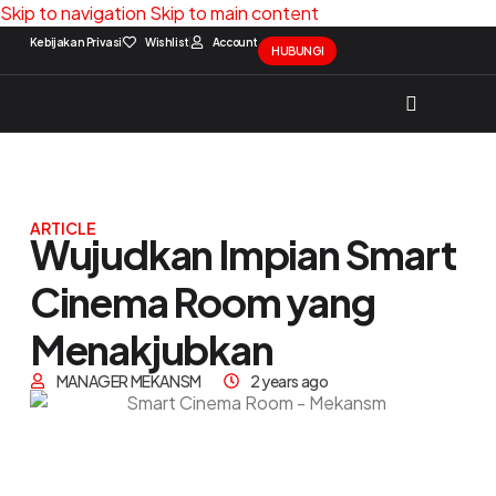
Skip to navigation
Skip to main content
Kebijakan Privasi
Wishlist
Account
HUBUNGI
Solution Package
Contact Us
ARTICLE
Wujudkan Impian Smart
Cinema Room yang
Menakjubkan
MANAGER MEKANSM
2 years ago