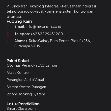
PT Lingkaran Teknologi Integrasi – Perusahaan integrasi
teknologi audio, visual, konferensi sistem kontrol dan
otomasi.
Hubungi Kami
Email:
info@mekansm.co.id
Telepon:
+62 822 2943 1200
Alamat:
Ruko Galaxy Bumi Permai Blok J1/23A,
Surabaya 60119
Paket Solusi
Otomasi Perangkat AC, Lampu
Akses Kontrol
Perangkat Audio Visual
Sistem Kontrol Ruangan
Room Booking System
Untuk Pendidikan
Smart Classroom