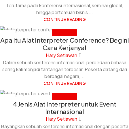
Terutama pada konferensi internasional, seminar global,
hingga pertemuan bisnis ...
CONTINUE READING
INTERPRETER
19
Apa Itu Alat Interpreter Conference? Begini
DEC
Cara Kerjanya!
Hary Setiawan
Dalam sebuah konferensi internasional, perbedaan bahasa
sering kali menjadi tantangan terbesar. Peserta datang dari
berbagai negara,...
CONTINUE READING
INTERPRETER
19
4 Jenis Alat Interpreter untuk Event
DEC
Internasional
Hary Setiawan
Bayangkan sebuah konferensi internasional dengan peserta