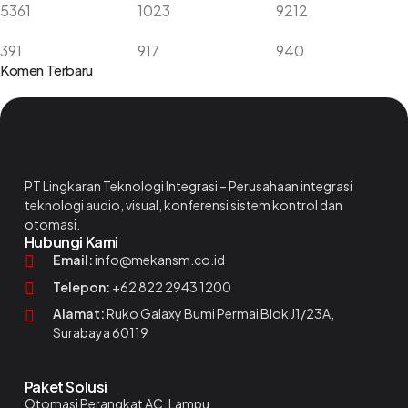
5361
1023
9212
391
917
940
Komen Terbaru
PT Lingkaran Teknologi Integrasi – Perusahaan integrasi
teknologi audio, visual, konferensi sistem kontrol dan
otomasi.
Hubungi Kami
Email:
info@mekansm.co.id
Telepon:
+62 822 2943 1200
Alamat:
Ruko Galaxy Bumi Permai Blok J1/23A,
Surabaya 60119
Paket Solusi
Otomasi Perangkat AC, Lampu