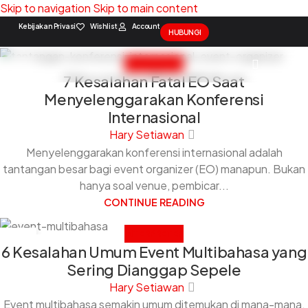
Skip to navigation
Skip to main content
Kebijakan Privasi
Wishlist
Account
HUBUNGI
INTERPRETER
10
7 Kesalahan Fatal EO Saat
FEB
Solution Package
Contact Us
Menyelenggarakan Konferensi
Internasional
Hary Setiawan
Menyelenggarakan konferensi internasional adalah
tantangan besar bagi event organizer (EO) manapun. Bukan
hanya soal venue, pembicar...
CONTINUE READING
INTERPRETER
05
6 Kesalahan Umum Event Multibahasa yang
FEB
Sering Dianggap Sepele
Hary Setiawan
Event multibahasa semakin umum ditemukan di mana-mana.