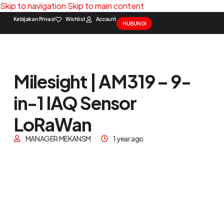
Skip to navigation
Skip to main content
Kebijakan Privasi
Wishlist
Account
HUBUNGI
Solution Package
Contact Us
Milesight | AM319 – 9-
in-1 IAQ Sensor
LoRaWan
MANAGER MEKANSM
1 year ago