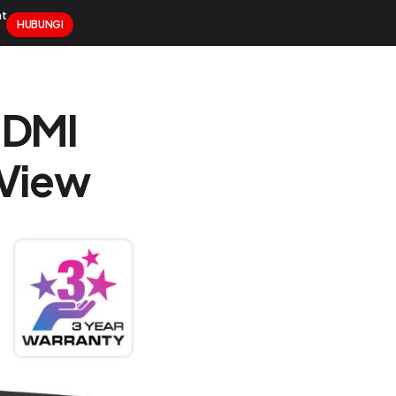
nt
HUBUNGI
ckage
Project
Newsroom
Contact Us
HDMI
 View