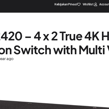
Kebijakan Privasi
Wishlist
Accou
Home
Solution Pa
420 – 4 x 2 True 4K 
on Switch with Multi
year ago