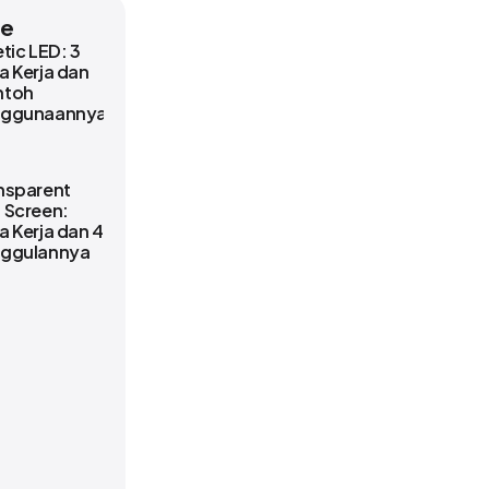
le
etic LED: 3
a Kerja dan
ntoh
nggunaannya
nsparent
 Screen:
a Kerja dan 4
ggulannya