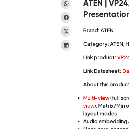
ATEN | VP24
Presentation
Brand: ATEN
Category: ATEN, H
Link product:
VP2
Link Datasheet:
Da
About this produc
Multi-view
(full sc
view
),
Matrix/Mirr
layout modes
Audio embedding
Near-zero-secon