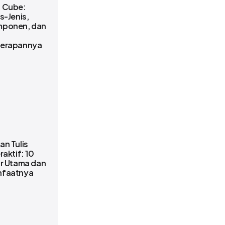
 Cube:
s-Jenis,
ponen, dan
erapannya
an Tulis
raktif: 10
ur Utama dan
faatnya