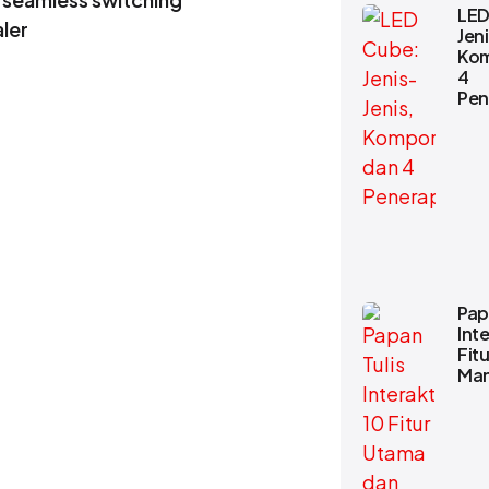
LED
ler
Jeni
Kom
4
Pen
Pap
Inte
Fit
Man