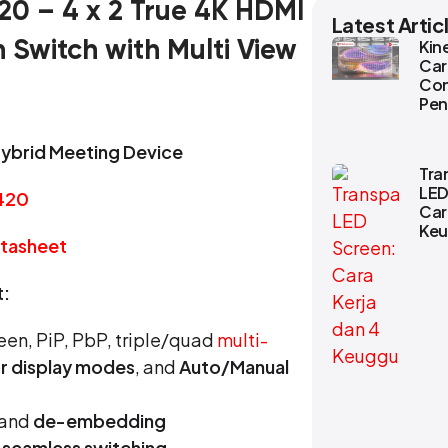
20 – 4 x 2 True 4K HDMI
Latest Artic
Kin
 Switch with Multi View
Car
Co
Pe
ybrid Meeting Device
Tra
LED
420
Car
Keu
tasheet
t:
reen, PiP, PbP, triple/quad
multi-
or display modes
, and
Auto/Manual
and
de-embedding
d
seamless switching