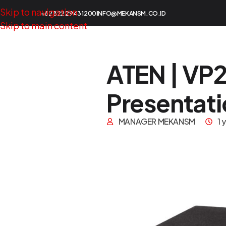
Skip to navigation
+62 822 2943 1200
INFO@MEKANSM.CO.ID
Skip to main content
ATEN | VP2
Presentati
MANAGER MEKANSM
1 