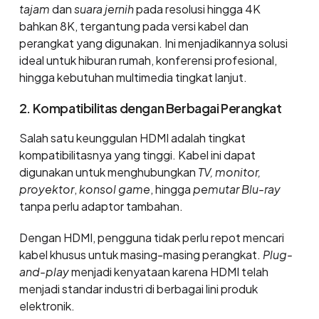
tajam
dan
suara jernih
pada resolusi hingga 4K
bahkan 8K, tergantung pada versi kabel dan
perangkat yang digunakan. Ini menjadikannya solusi
ideal untuk hiburan rumah, konferensi profesional,
hingga kebutuhan multimedia tingkat lanjut.
2. Kompatibilitas dengan Berbagai Perangkat
Salah satu keunggulan HDMI adalah tingkat
kompatibilitasnya yang tinggi. Kabel ini dapat
digunakan untuk menghubungkan
TV, monitor,
proyektor
,
konsol game
, hingga
pemutar Blu-ray
tanpa perlu adaptor tambahan.
Dengan HDMI, pengguna tidak perlu repot mencari
kabel khusus untuk masing-masing perangkat.
Plug-
and-play
menjadi kenyataan karena HDMI telah
menjadi standar industri di berbagai lini produk
elektronik.