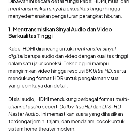
Dibawah ini secara detail fungsi kabel HDMI, mulai dari
mentransmisikan sinyal berkualitas tinggi
hingga
menyederhanakan pengaturan perangkat hiburan.
1. Mentransmisikan Sinyal Audio dan Video
Berkualitas Tinggi
Kabel HDMI dirancang untuk
mentransfer sinyal
digital
berupa audio dan video dengan kualitas tinggi
dalam satu jalur koneksi. Teknologi ini mampu
mengirimkan video hingga resolusi
8K Ultra HD
, serta
mendukung format HDR untuk pengalaman visual
yang lebih kaya dan detail.
Di sisi audio, HDMI mendukung berbagai format
multi-
channel audio
seperti
Dolby TrueHD
dan
DTS-HD
Master Audio
. Ini memastikan suara yang dihasilkan
terdengar jernih, tajam, dan mendalam, cocok untuk
sistem home theater modern.