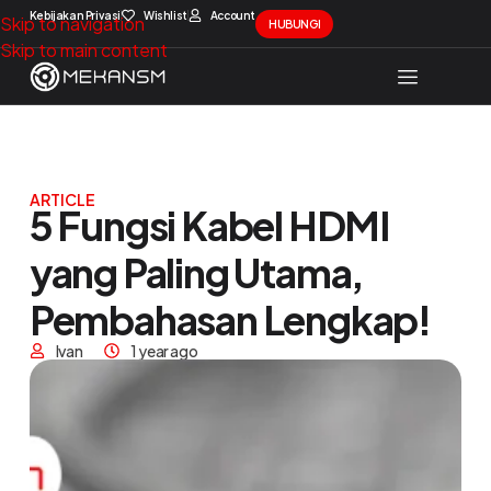
Kebijakan Privasi
Wishlist
Account
Skip to navigation
HUBUNGI
Skip to main content
Solution Package
Contact Us
ARTICLE
5 Fungsi Kabel HDMI
yang Paling Utama,
Pembahasan Lengkap!
Ivan
1 year ago