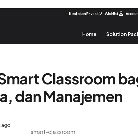
Kebijakan Privasi
Wishlist
Accou
Home
Solution Pa
 Smart Classroom ba
wa, dan Manajemen
s ago