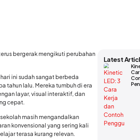
terus bergerak mengikuti perubahan
Latest Artic
Kin
Car
 hari ini sudah sangat berbeda
Co
Pe
a tahun lalu. Mereka tumbuh di era
engan layar, visual interaktif, dan
ng cepat.
ak sekolah masih mengandalkan
an konvensional yang sering kali
lajar terasa kurang relevan.