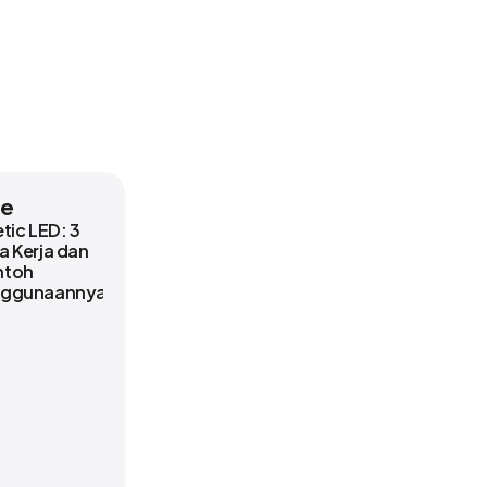
le
etic LED: 3
a Kerja dan
ntoh
nggunaannya