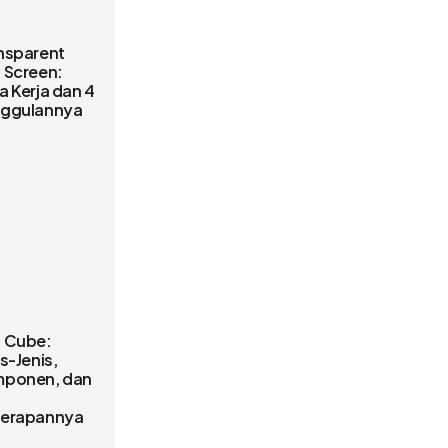
nsparent
 Screen:
a Kerja dan 4
ggulannya
 Cube:
s-Jenis,
ponen, dan
erapannya