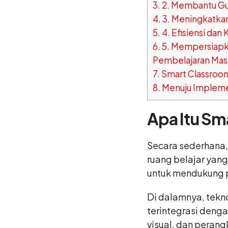
3.
2. Membantu Gur
4.
3. Meningkatka
5.
4. Efisiensi dan
6.
5. Mempersiapk
Pembelajaran Ma
7.
Smart Classroom
8.
Menuju Impleme
Apa Itu Sm
Secara sederhana
ruang belajar yan
untuk mendukung 
Di dalamnya, tekno
terintegrasi deng
visual, dan perang