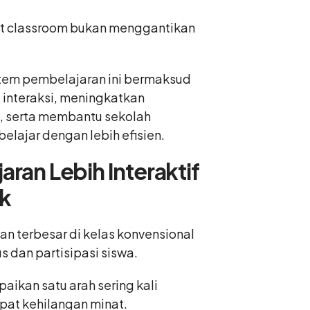
rt classroom bukan menggantikan
tem pembelajaran ini bermaksud
interaksi, meningkatkan
 serta membantu sekolah
elajar dengan lebih efisien.
aran Lebih Interaktif
k
an terbesar di kelas konvensional
s dan partisipasi siswa.
aikan satu arah sering kali
at kehilangan minat.