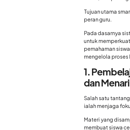
Tujuan utama sma
peran guru.
Pada dasarnya sis
untuk memperkuat 
pemahaman siswa,
mengelola proses b
1. Pembelaj
dan Menari
Salah satu tantang
ialah menjaga foku
Materi yang disamp
membuat siswa cep