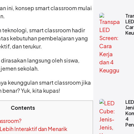
n ini, konsep smart classroom mulai
Tra
n.
LED
Car
 teknologi, smart classroom hadir
Keu
atas kebutuhan pembelajaran yang
ektif, dan terukur.
dirasakan langsung oleh siswa,
jemen sekolah.
nya keunggulan smart classroom jika
benar? Yuk, kita kupas!
LED
Contents
Jeni
Kom
4
lassroom?
Pen
Lebih Interaktif dan Menarik