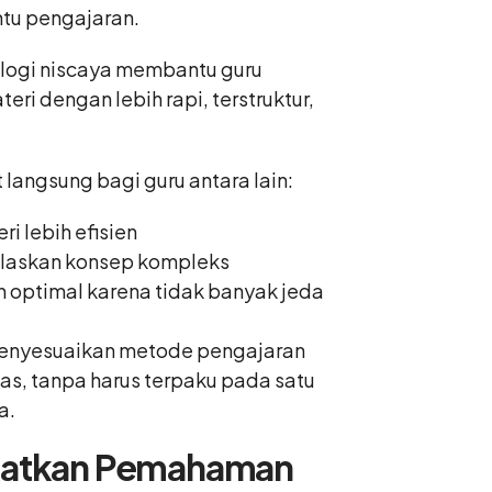
ntu pengajaran.
logi niscaya membantu guru
i dengan lebih rapi, terstruktur,
langsung bagi guru antara lain:
i lebih efisien
laskan konsep kompleks
h optimal karena tidak banyak jeda
menyesuaikan metode pengajaran
las, tanpa harus terpaku pada satu
a.
katkan Pemahaman