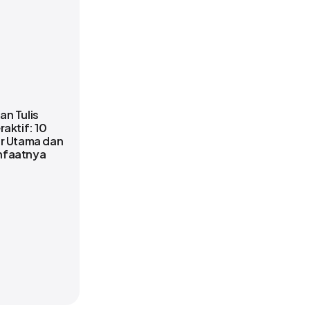
an Tulis
raktif: 10
ur Utama dan
faatnya